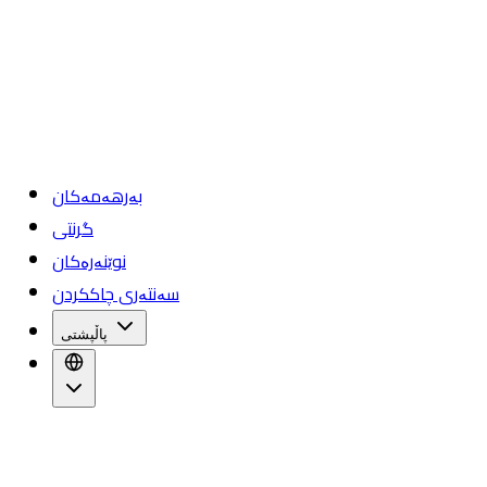
بەرهەمەکان
گرنتی
نوێنەرەکان
سەنتەری چاککردن
پاڵپشتی